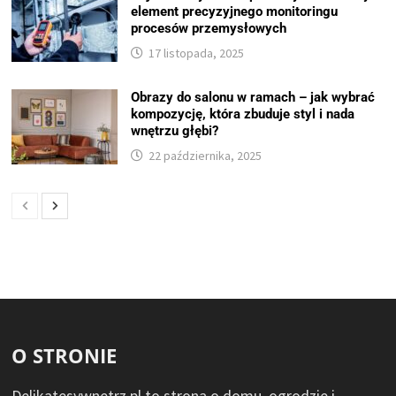
element precyzyjnego monitoringu
procesów przemysłowych
17 listopada, 2025
Obrazy do salonu w ramach – jak wybrać
kompozycję, która zbuduje styl i nada
wnętrzu głębi?
22 października, 2025
O STRONIE
Delikatesywnetrz.pl to strona o domu, ogrodzie i