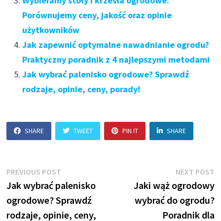
Wybieramy stoły i krzesła ogrodowe:
Porównujemy ceny, jakość oraz opinie
użytkowników
Jak zapewnić optymalne nawadnianie ogrodu?
Praktyczny poradnik z 4 najlepszymi metodami
Jak wybrać palenisko ogrodowe? Sprawdź
rodzaje, opinie, ceny, porady!
SHARE
TWEET
PIN IT
SHARE
Nawigacja
Previous
N
PREVIOUS POST
NEXT POST
post:
p
Jak wybrać palenisko
Jaki wąż ogrodowy
wpisu
ogrodowe? Sprawdź
wybrać do ogrodu?
rodzaje, opinie, ceny,
Poradnik dla