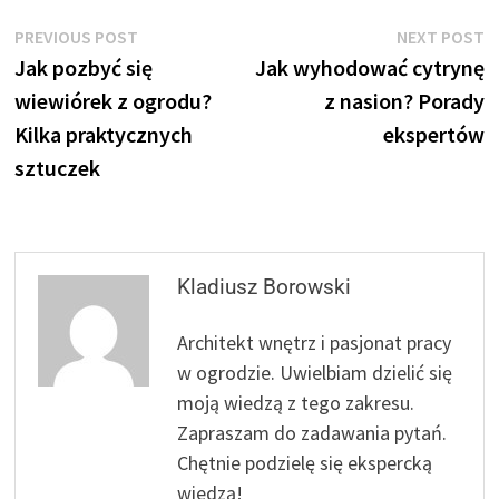
Nawigacja
Previous
N
PREVIOUS POST
NEXT POST
post:
p
Jak pozbyć się
Jak wyhodować cytrynę
wpisu
wiewiórek z ogrodu?
z nasion? Porady
Kilka praktycznych
ekspertów
sztuczek
Kladiusz Borowski
Architekt wnętrz i pasjonat pracy
w ogrodzie. Uwielbiam dzielić się
moją wiedzą z tego zakresu.
Zapraszam do zadawania pytań.
Chętnie podzielę się ekspercką
wiedzą!