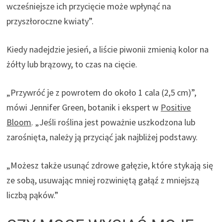
wcześniejsze ich przycięcie może wpłynąć na
r
przyszłoroczne kwiaty”.
a
s
Kiedy nadejdzie jesień, a liście piwonii zmienią kolor na
i
żółty lub brązowy, to czas na cięcie.
ę
w
„Przywróć je z powrotem do około 1 cala (2,5 cm)”,
n
mówi Jennifer Green, botanik i ekspert w
Positive
o
Bloom
. „Jeśli roślina jest poważnie uszkodzona lub
w
zarośnięta, należy ją przyciąć jak najbliżej podstawy.
e
j
„Możesz także usunąć zdrowe gałęzie, które stykają się
k
ze sobą, usuwając mniej rozwiniętą gałąź z mniejszą
a
liczbą pąków.”
r
c