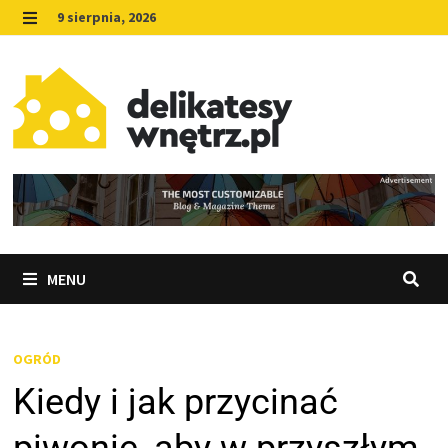
Skip
9 sierpnia, 2026
to
MENU
content
MENU
OGRÓD
Kiedy i jak przycinać