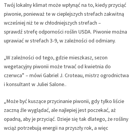
Twój lokalny klimat może wpłynąć na to, kiedy przyciąć
piwonie, ponieważ te w cieplejszych strefach zakwitną
wcześniej niż te w chłodniejszych strefach –
sprawdź
strefę odporności roślin USDA
. Piwonie można
uprawiać w strefach 3-9, w zależności od odmiany.
„W zależności od tego, gdzie mieszkasz, sezon
wegetacyjny piwonii może trwać od kwietnia do
czerwca” – mówi Gabriel J. Croteau, mistrz ogrodnictwa
(
i konsultant w
Juliei Salone.
.
o
„Może być kuszące przycinanie piwonii, gdy tylko liście
t
zaczną źle wyglądać, ale najlepiej jest poczekać, aż
w
opadną, aby je przyciąć. Dzieje się tak dlatego, że rośliny
i
wciąż potrzebują energii na przyszły rok, a więc
e