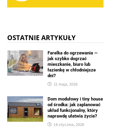
OSTATNIE ARTYKUŁY
Farelka do ogrzewania —
jak szybko dogrzać
mieszkanie, biuro lub
łazienkę w chłodniejsze
dni?
21 maja, 2026
Dom modułowy i tiny house
od środka: jak zaplanować
układ funkcjonalny, który
naprawdę ułatwia życie?
16 stycznia, 2026