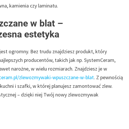
na, kamienia czy laminatu.
czane w blat –
zesna estetyka
st ogromny. Bez trudu znajdziesz produkt, który
jlepszych producentów, takich jak np. SystemCeram,
awet narożne, w wielu rozmiarach. Znajdziesz je w
ceram.pl/zlewozmywaki-wpuszczane-w-blat
. Z pewnością
uchni i szafki, w której planujesz zamontować zlew.
tycznej – dzięki niej Twój nowy zlewozmywak