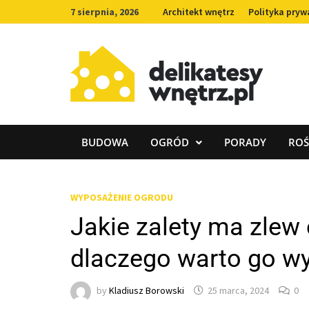
Skip
7 sierpnia, 2026
Architekt wnętrz
Polityka pryw
to
content
BUDOWA
OGRÓD
PORADY
ROŚ
WYPOSAŻENIE OGRODU
Jakie zalety ma zlew
dlaczego warto go w
by
Kladiusz Borowski
25 marca, 2024
0