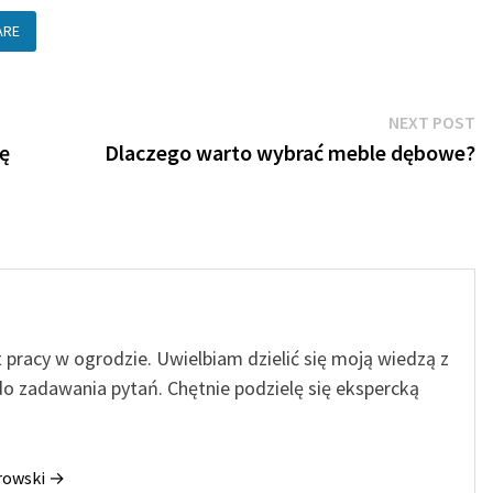
ARE
N
NEXT POST
po
ę
Dlaczego warto wybrać meble dębowe?
t pracy w ogrodzie. Uwielbiam dzielić się moją wiedzą z
o zadawania pytań. Chętnie podzielę się ekspercką
orowski →