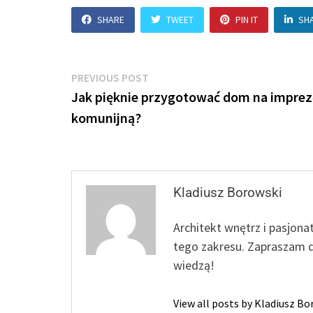
SHARE
TWEET
PIN IT
SH
Nawigacja
Previous
PREVIOUS POST
post:
Jak pięknie przygotować dom na imprez
wpisu
komunijną?
Kladiusz Borowski
Architekt wnętrz i pasjona
tego zakresu. Zapraszam d
wiedzą!
View all posts by Kladiusz B