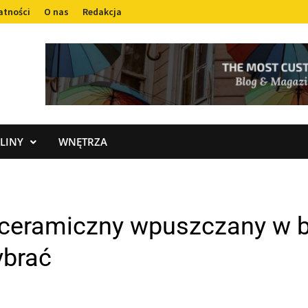
atności
O nas
Redakcja
LINY
WNĘTRZA
 ceramiczny wpuszczany w b
ybrać