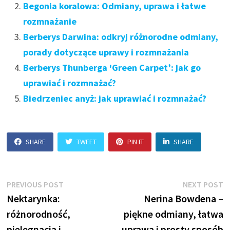
Begonia koralowa: Odmiany, uprawa i łatwe
rozmnażanie
Berberys Darwina: odkryj różnorodne odmiany,
porady dotyczące uprawy i rozmnażania
Berberys Thunberga 'Green Carpet’: jak go
uprawiać i rozmnażać?
Biedrzeniec anyż: jak uprawiać i rozmnażać?
SHARE
TWEET
PIN IT
SHARE
Nawigacja
Previous
N
PREVIOUS POST
NEXT POST
post:
p
Nektarynka:
Nerina Bowdena –
wpisu
różnorodność,
piękne odmiany, łatwa
pielęgnacja i
uprawa i prosty sposób