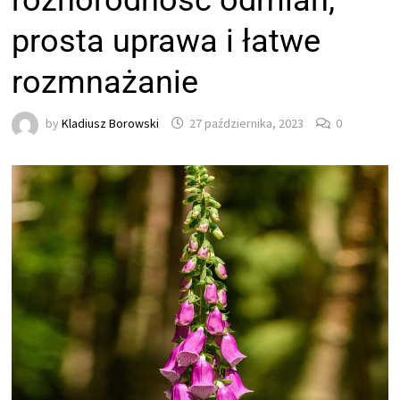
różnorodność odmian,
prosta uprawa i łatwe
rozmnażanie
by
Kladiusz Borowski
27 października, 2023
0