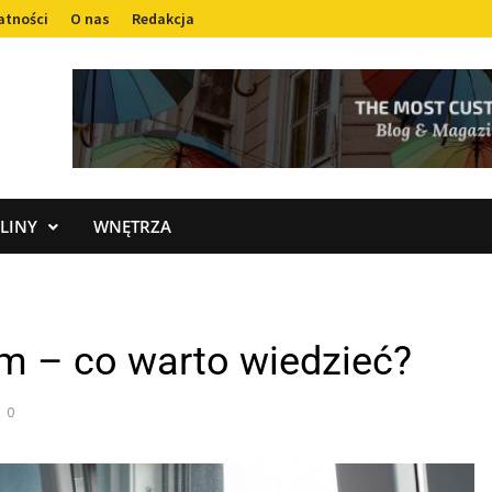
atności
O nas
Redakcja
LINY
WNĘTRZA
 – co warto wiedzieć?
0