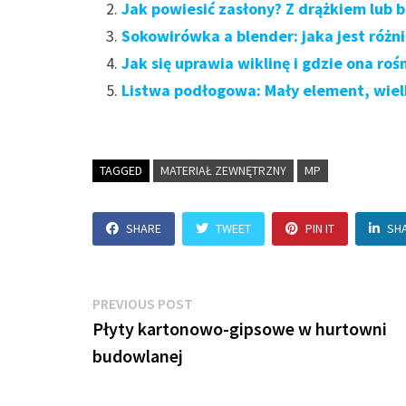
Jak powiesić zasłony? Z drążkiem lub 
Sokowirówka a blender: jaka jest różnic
Jak się uprawia wiklinę i gdzie ona roś
Listwa podłogowa: Mały element, wie
TAGGED
MATERIAŁ ZEWNĘTRZNY
MP
SHARE
TWEET
PIN IT
SH
Nawigacja
Previous
PREVIOUS POST
post:
Płyty kartonowo-gipsowe w hurtowni
wpisu
budowlanej