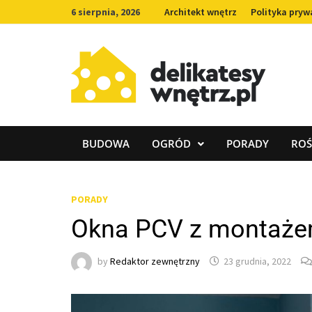
Skip
6 sierpnia, 2026
Architekt wnętrz
Polityka pryw
to
content
BUDOWA
OGRÓD
PORADY
ROŚ
PORADY
Okna PCV z montażem
by
Redaktor zewnętrzny
23 grudnia, 2022