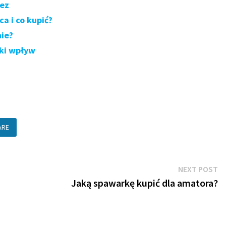
bez
a i co kupić?
nie?
lki wpływ
ARE
N
NEXT POST
po
Jaką spawarkę kupić dla amatora?