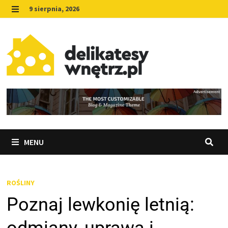
Skip
9 sierpnia, 2026
to
MENU
content
MENU
ROŚLINY
Poznaj lewkonię letnią: