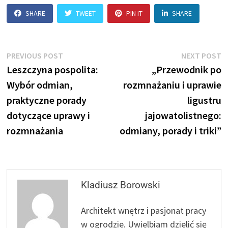
SHARE
TWEET
PIN IT
SHARE
Nawigacja
Previous
N
PREVIOUS POST
NEXT POST
post:
p
Leszczyna pospolita:
„Przewodnik po
wpisu
Wybór odmian,
rozmnażaniu i uprawie
praktyczne porady
ligustru
dotyczące uprawy i
jajowatolistnego:
rozmnażania
odmiany, porady i triki”
Kladiusz Borowski
Architekt wnętrz i pasjonat pracy
w ogrodzie. Uwielbiam dzielić się