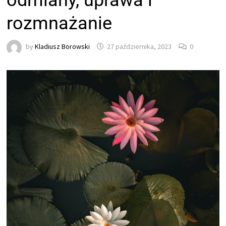
odmiany, uprawa i
rozmnażanie
by
Kladiusz Borowski
27 października, 2023
0