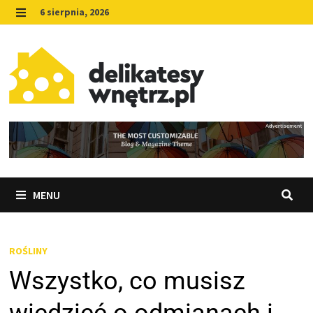
Skip
6 sierpnia, 2026
to
MENU
content
MENU
ROŚLINY
Wszystko, co musisz