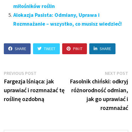
miłośników roślin
Alokazja Pasista: Odmiany, Uprawa i
Rozmnażanie – wszystko, co musisz wiedzieć!
SHARE
TWEET
PIN IT
SHARE
Nawigacja
Previous
N
PREVIOUS POST
NEXT POST
post:
p
Fargezja lśniąca: jak
Fasolnik chiński: odkryj
wpisu
uprawiać i rozmnażać tę
różnorodność odmian,
roślinę ozdobną
jak go uprawiać i
rozmnażać