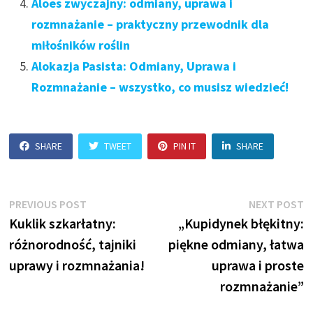
Aloes zwyczajny: odmiany, uprawa i
rozmnażanie – praktyczny przewodnik dla
miłośników roślin
Alokazja Pasista: Odmiany, Uprawa i
Rozmnażanie – wszystko, co musisz wiedzieć!
SHARE
TWEET
PIN IT
SHARE
Nawigacja
Previous
N
PREVIOUS POST
NEXT POST
post:
p
Kuklik szkarłatny:
„Kupidynek błękitny:
wpisu
różnorodność, tajniki
piękne odmiany, łatwa
uprawy i rozmnażania!
uprawa i proste
rozmnażanie”