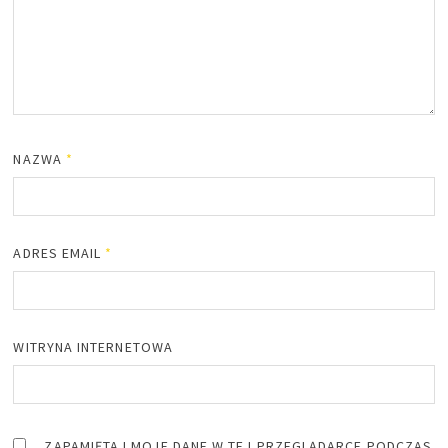
NAZWA
*
ADRES EMAIL
*
WITRYNA INTERNETOWA
ZAPAMIĘTAJ MOJE DANE W TEJ PRZEGLĄDARCE PODCZAS