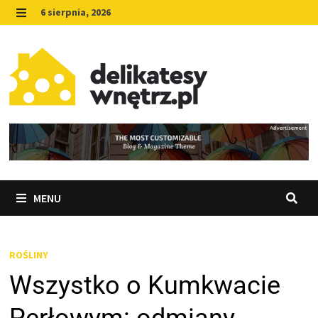
Skip
6 sierpnia, 2026
to
MENU
content
MENU
ROŚLINY
Wszystko o Kumkwacie