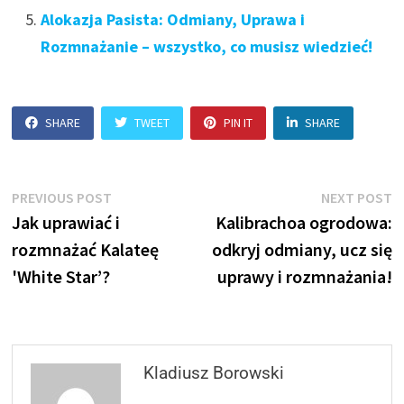
Alokazja Pasista: Odmiany, Uprawa i
Rozmnażanie – wszystko, co musisz wiedzieć!
SHARE
TWEET
PIN IT
SHARE
Nawigacja
Previous
N
PREVIOUS POST
NEXT POST
post:
p
Jak uprawiać i
Kalibrachoa ogrodowa:
wpisu
rozmnażać Kalateę
odkryj odmiany, ucz się
'White Star’?
uprawy i rozmnażania!
Kladiusz Borowski