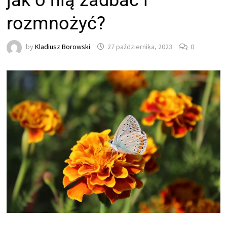
jak o nią zadbać i
rozmnożyć?
by
Kladiusz Borowski
27 października, 2023
0