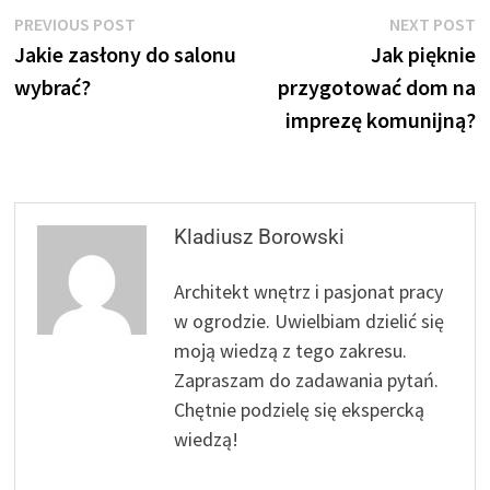
Nawigacja
Previous
N
PREVIOUS POST
NEXT POST
post:
p
Jakie zasłony do salonu
Jak pięknie
wpisu
wybrać?
przygotować dom na
imprezę komunijną?
Kladiusz Borowski
Architekt wnętrz i pasjonat pracy
w ogrodzie. Uwielbiam dzielić się
moją wiedzą z tego zakresu.
Zapraszam do zadawania pytań.
Chętnie podzielę się ekspercką
wiedzą!