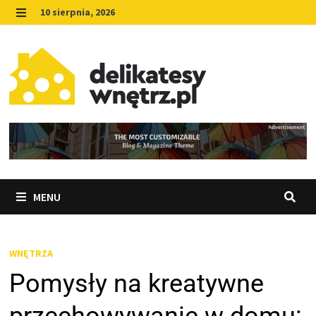
Skip
10 sierpnia, 2026
to
MENU
content
MENU
WNĘTRZA
Pomysły na kreatywne