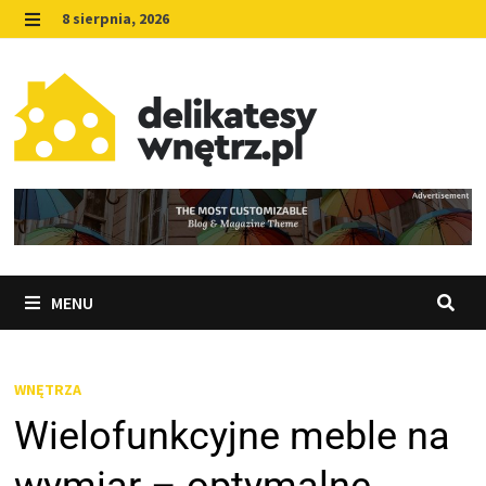
Skip
8 sierpnia, 2026
to
MENU
content
MENU
WNĘTRZA
Wielofunkcyjne meble na