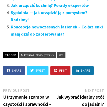
Jak urządzić kuchnię? Porady ekspertów
Sypialnia — jak urządzić ją z pomysłem?
Radzimy!
Koncepcje nowoczesnych łazienek – Co łazienki
mają dziś do zaoferowania?
TAGGED
MATERIAŁ ZEWNĘTRZNY
WP
SHARE
TWEET
PIN IT
SHARE
Nawigacja
Previous
N
PREVIOUS POST
NEXT POST
post:
p
Utrzymanie szamba w
Jak wybrać idealny stół
wpisu
czystości i sprawności –
do jadalni?