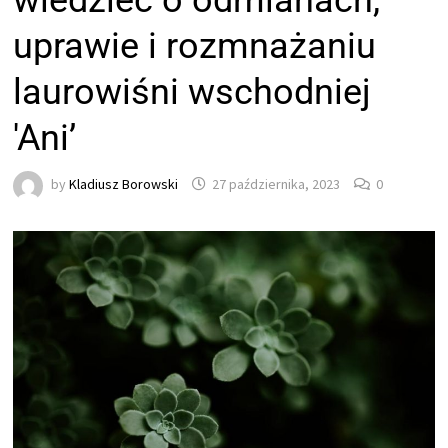
wiedzieć o odmianach,
uprawie i rozmnażaniu
laurowiśni wschodniej
'Ani’
by
Kladiusz Borowski
27 października, 2023
0