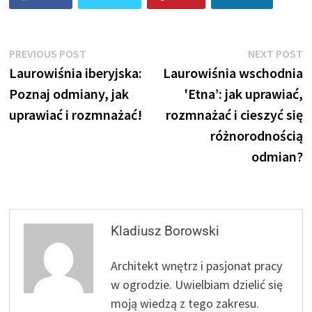
Nawigacja
Previous
N
PREVIOUS POST
NEXT POST
post:
p
Laurowiśnia iberyjska:
Laurowiśnia wschodnia
wpisu
Poznaj odmiany, jak
'Etna’: jak uprawiać,
uprawiać i rozmnażać!
rozmnażać i cieszyć się
różnorodnością
odmian?
Kladiusz Borowski
Architekt wnętrz i pasjonat pracy
w ogrodzie. Uwielbiam dzielić się
moją wiedzą z tego zakresu.