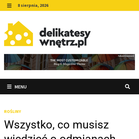
Skip
8 sierpnia, 2026
to
MENU
content
MENU
ROŚLINY
Wszystko, co musisz