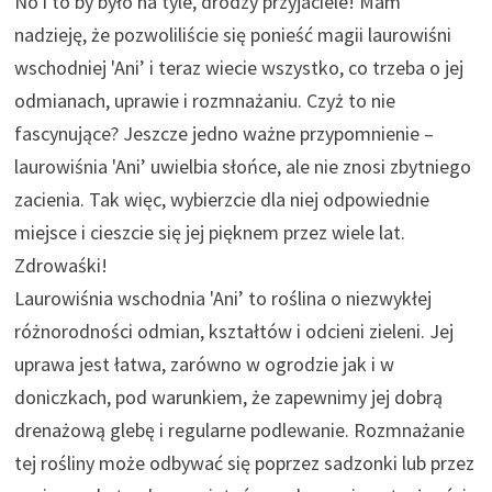
No i to by było na tyle, drodzy przyjaciele! Mam
nadzieję, że pozwoliliście się ponieść magii laurowiśni
wschodniej 'Ani’ i teraz wiecie wszystko, co trzeba o jej
odmianach, uprawie i rozmnażaniu. Czyż to nie
fascynujące? Jeszcze jedno ważne przypomnienie –
laurowiśnia 'Ani’ uwielbia słońce, ale nie znosi zbytniego
zacienia. Tak więc, wybierzcie dla niej odpowiednie
miejsce i cieszcie się jej pięknem przez wiele lat.
Zdrowaśki!
Laurowiśnia wschodnia 'Ani’ to roślina o niezwykłej
różnorodności odmian, kształtów i odcieni zieleni. Jej
uprawa jest łatwa, zarówno w ogrodzie jak i w
doniczkach, pod warunkiem, że zapewnimy jej dobrą
drenażową glebę i regularne podlewanie. Rozmnażanie
tej rośliny może odbywać się poprzez sadzonki lub przez