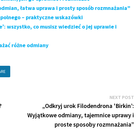
odmian, łatwa uprawa i prosty sposób rozmnażania”
 polnego – praktyczne wskazówki
’: wszystko, co musisz wiedzieć o jej uprawie i
nażać różne odmiany
ARE
N
NEXT POST
po
?
„Odkryj urok Filodendrona 'Birkin’:
Wyjątkowe odmiany, tajemnice uprawy i
proste sposoby rozmnażania”