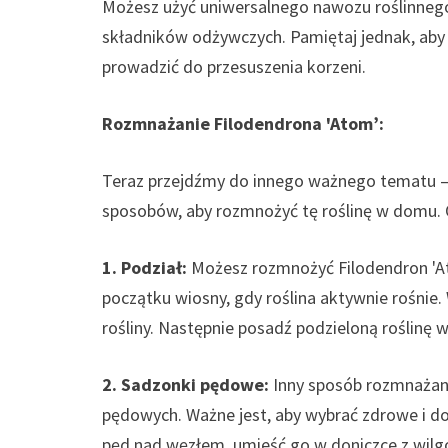
Możesz użyć uniwersalnego nawozu roślinnego,
składników odżywczych. Pamiętaj jednak, aby 
prowadzić do przesuszenia korzeni.
Rozmnażanie Filodendrona 'Atom’:
Teraz przejdźmy do innego ważnego tematu – r
sposobów, aby rozmnożyć tę roślinę w domu. Ot
1. Podział:
Możesz rozmnożyć Filodendron 'Atom
początku wiosny, gdy roślina aktywnie rośnie.
rośliny. Następnie posadź podzieloną roślinę
2. Sadzonki pędowe:
Inny sposób rozmnażani
pędowych. Ważne jest, aby wybrać zdrowe i do
pęd nad węzłem, umieść go w doniczce z wil