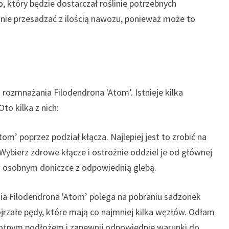
 który będzie dostarczał roślinie potrzebnych
nie przesadzać z ilością nawozu, ponieważ może to
ozmnażania Filodendrona 'Atom’. Istnieje kilka
o kilka z nich:
’ poprzez podział kłącza. Najlepiej jest to zrobić na
 Wybierz zdrowe kłącze i ostrożnie oddziel je od głównej
 w osobnym doniczce z odpowiednią glebą.
a Filodendrona 'Atom’ polega na pobraniu sadzonek
jrzałe pędy, które mają co najmniej kilka węzłów. Odłam
gotnym podłożem i zapewnij odpowiednie warunki do