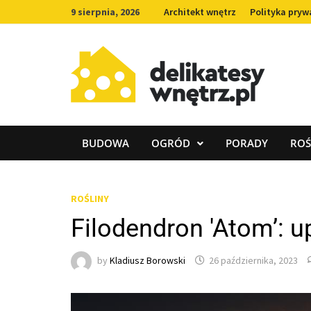
Skip
9 sierpnia, 2026
Architekt wnętrz
Polityka pryw
to
content
BUDOWA
OGRÓD
PORADY
ROŚ
ROŚLINY
Filodendron 'Atom’: 
by
Kladiusz Borowski
26 października, 2023