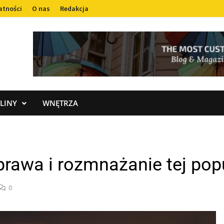
atności
O nas
Redakcja
LINY
WNĘTRZA
uprawa i rozmnażanie tej po
0