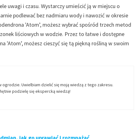
ele uwagi i czasu. Wystarczy umieścić ją w miejscu o
ularnie podlewać bez nadmiaru wody i nawozić w okresie
ilodendrona 'Atom’, możesz wybrać spośród trzech metod
zonek liściowych w wodzie. Przez to łatwe i dostępne
na 'Atom’, możesz cieszyć się tą piękną rośliną w swoim
w ogrodzie. Uwielbiam dzielić się moją wiedzą z tego zakresu.
ętnie podzielę się ekspercką wiedzą!
odmian, jak go uprawiać i rozmnażać