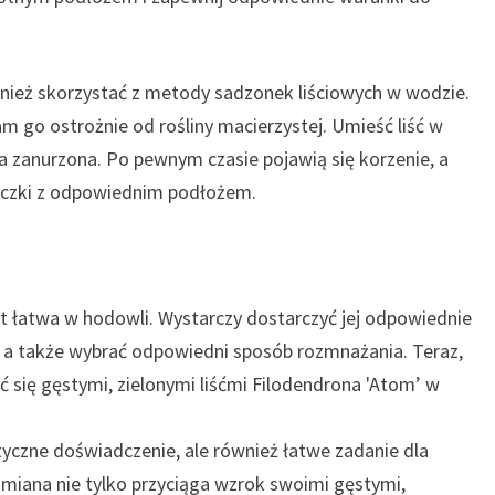
ież skorzystać z metody sadzonek liściowych w wodzie.
am go ostrożnie od rośliny macierzystej. Umieść liść w
ła zanurzona. Po pewnym czasie pojawią się korzenie, a
iczki z odpowiednim podłożem.
est łatwa w hodowli. Wystarczy dostarczyć jej odpowiednie
, a także wybrać odpowiedni sposób rozmnażania. Teraz,
 się gęstymi, zielonymi liśćmi Filodendrona 'Atom’ w
tyczne doświadczenie, ale również łatwe zadanie dla
dmiana nie tylko przyciąga wzrok swoimi gęstymi,