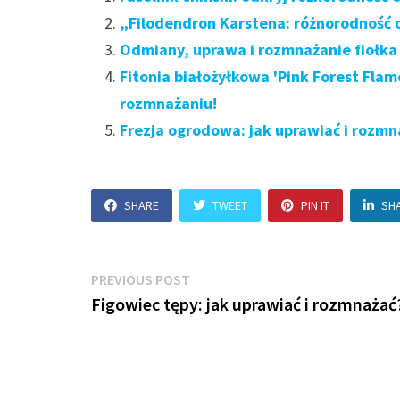
„Filodendron Karstena: różnorodność 
Odmiany, uprawa i rozmnażanie fiołka
Fitonia białożyłkowa 'Pink Forest Flame
rozmnażaniu!
Frezja ogrodowa: jak uprawiać i rozm
SHARE
TWEET
PIN IT
SH
Nawigacja
Previous
PREVIOUS POST
post:
Figowiec tępy: jak uprawiać i rozmnażać
wpisu