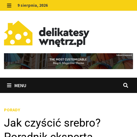
Skip
9 sierpnia, 2026
to
MENU
content
MENU
PORADY
Jak czyścić srebro?