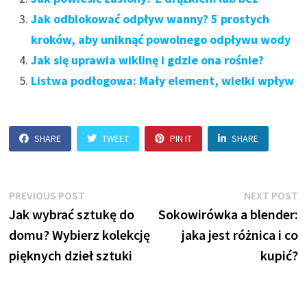
Jak odblokować odpływ wanny? 5 prostych
kroków, aby uniknąć powolnego odpływu wody
Jak się uprawia wiklinę i gdzie ona rośnie?
Listwa podłogowa: Mały element, wielki wpływ
SHARE
TWEET
PIN IT
SHARE
Nawigacja
Previous
N
PREVIOUS POST
NEXT POST
post:
p
Jak wybrać sztukę do
Sokowirówka a blender:
wpisu
domu? Wybierz kolekcję
jaka jest różnica i co
pięknych dzieł sztuki
kupić?