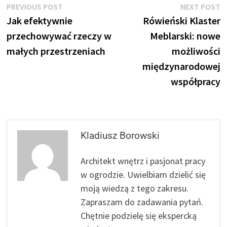
Nawigacja
Previous
N
PREVIOUS POST
NEXT POST
post:
p
Jak efektywnie
Rówieński Klaster
wpisu
przechowywać rzeczy w
Meblarski: nowe
małych przestrzeniach
możliwości
międzynarodowej
współpracy
Kladiusz Borowski
Architekt wnętrz i pasjonat pracy
w ogrodzie. Uwielbiam dzielić się
moją wiedzą z tego zakresu.
Zapraszam do zadawania pytań.
Chętnie podzielę się ekspercką