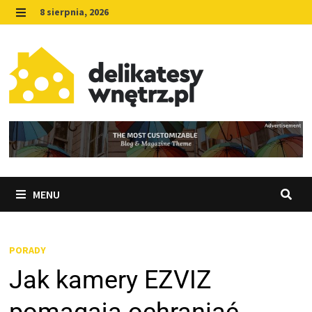
Skip
8 sierpnia, 2026
to
MENU
content
MENU
PORADY
Jak kamery EZVIZ