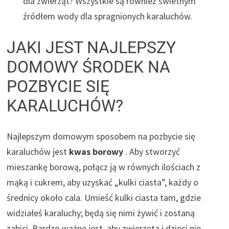
dla zwierząt? Wszystkie są również świetnym
źródłem wody dla spragnionych karaluchów.
JAKI JEST NAJLEPSZY
DOMOWY ŚRODEK NA
POZBYCIE SIĘ
KARALUCHÓW?
Najlepszym domowym sposobem na pozbycie się
karaluchów jest
kwas borowy
. Aby stworzyć
mieszankę borową, połącz ją w równych ilościach z
mąką i cukrem, aby uzyskać „kulki ciasta”, każdy o
średnicy około cala. Umieść kulki ciasta tam, gdzie
widziałeś karaluchy; będą się nimi żywić i zostaną
zabici. Bardzo ważne jest, aby zwierzęta i dzieci nie