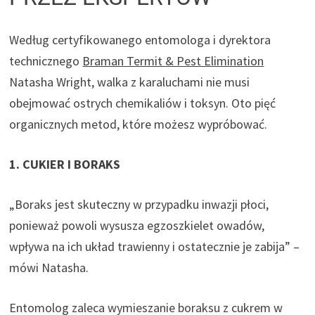
Według certyfikowanego entomologa i dyrektora
(
technicznego
Braman Termit & Pest Elimination
o
Natasha Wright, walka z karaluchami nie musi
t
obejmować ostrych chemikaliów i toksyn. Oto pięć
w
organicznych metod, które możesz wypróbować.
i
1. CUKIER I BORAKS
e
r
„Boraks jest skuteczny w przypadku inwazji płoci,
a
ponieważ powoli wysusza egzoszkielet owadów,
s
wpływa na ich układ trawienny i ostatecznie je zabija” –
i
mówi Natasha.
ę
w
Entomolog zaleca wymieszanie boraksu z cukrem w
n