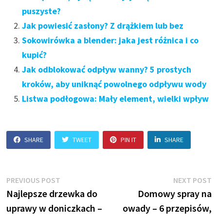
puszyste?
Jak powiesić zasłony? Z drążkiem lub bez
Sokowirówka a blender: jaka jest różnica i co
kupić?
Jak odblokować odpływ wanny? 5 prostych
kroków, aby uniknąć powolnego odpływu wody
Listwa podłogowa: Mały element, wielki wpływ
SHARE
TWEET
PIN IT
SHARE
Nawigacja
Previous
N
PREVIOUS POST
NEXT POST
post:
p
Najlepsze drzewka do
Domowy spray na
wpisu
uprawy w doniczkach –
owady – 6 przepisów,