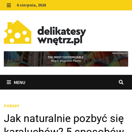
Skip
6 sierpnia, 2026
to
MENU
content
MENU
PORADY
Jak naturalnie pozbyć się