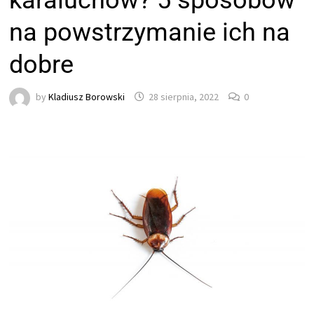
karaluchów? 5 sposobów
na powstrzymanie ich na
dobre
by
Kladiusz Borowski
28 sierpnia, 2022
0