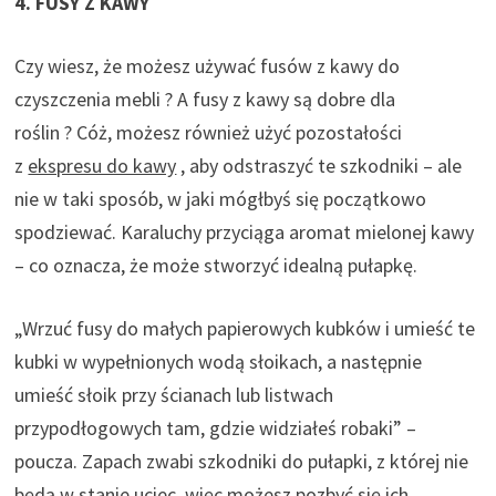
4. FUSY Z KAWY
Czy wiesz, że możesz
używać fusów z kawy do
czyszczenia mebli
? A
fusy z kawy są dobre dla
roślin
? Cóż, możesz również użyć pozostałości
z
ekspresu do kawy
, aby odstraszyć te szkodniki – ale
nie w taki sposób, w jaki mógłbyś się początkowo
spodziewać. Karaluchy przyciąga aromat mielonej kawy
– co oznacza, że ​​może stworzyć idealną pułapkę.
„Wrzuć fusy do małych papierowych kubków i umieść te
kubki w wypełnionych wodą słoikach, a następnie
umieść słoik przy ścianach lub listwach
przypodłogowych tam, gdzie widziałeś robaki” –
poucza. Zapach zwabi szkodniki do pułapki, z której nie
będą w stanie uciec, więc możesz pozbyć się ich