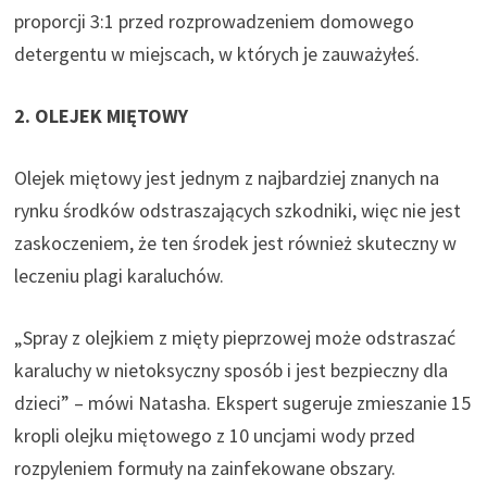
proporcji 3:1 przed rozprowadzeniem domowego
o
detergentu w miejscach, w których je zauważyłeś.
w
e
2. OLEJEK MIĘTOWY
j
k
Olejek miętowy jest jednym z najbardziej znanych na
a
rynku środków odstraszających szkodniki, więc nie jest
r
zaskoczeniem, że ten środek jest również skuteczny w
c
leczeniu plagi karaluchów.
i
e
„Spray z olejkiem z mięty pieprzowej może odstraszać
)
karaluchy w nietoksyczny sposób i jest bezpieczny dla
dzieci” – mówi Natasha. Ekspert sugeruje zmieszanie 15
kropli olejku miętowego z 10 uncjami wody przed
rozpyleniem formuły na zainfekowane obszary.