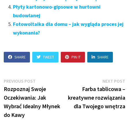
Płyty kartonowo-gipsowe w hurtowni
budowlanej
Fotowoltaika dla domu – jak wygląda proces jej
wykonania?
SHARE
TWEET
PIN IT
SHARE
Nawigacja
Previous
N
PREVIOUS POST
NEXT POST
post:
p
Rozpoznaj Swoje
Farba tablicowa –
wpisu
Oczekiwania: Jak
kreatywne rozwiązania
Wybrać Idealny Młynek
dla Twojego wnętrza
do Kawy