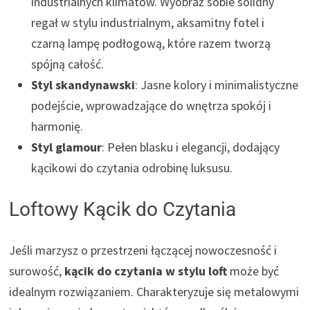
industrialnych klimatów. Wyobraź sobie solidny
regał w stylu industrialnym, aksamitny fotel i
czarną lampę podłogową, które razem tworzą
spójną całość.
Styl skandynawski
: Jasne kolory i minimalistyczne
podejście, wprowadzające do wnętrza spokój i
harmonię.
Styl glamour
: Pełen blasku i elegancji, dodający
kącikowi do czytania odrobinę luksusu.
Loftowy Kącik do Czytania
Jeśli marzysz o przestrzeni łączącej nowoczesność i
surowość,
kącik do czytania w stylu loft
może być
idealnym rozwiązaniem. Charakteryzuje się metalowymi