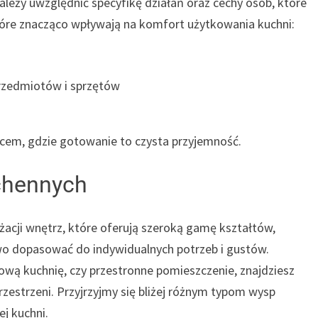
należy uwzględnić specyfikę działań oraz cechy osób, które
które znacząco wpływają na komfort użytkowania kuchni:
rzedmiotów i sprzętów
scem, gdzie gotowanie to czysta przyjemność.
chennych
acji wnętrz, które oferują szeroką gamę kształtów,
two dopasować do indywidualnych potrzeb i gustów.
wą kuchnię, czy przestronne pomieszczenie, znajdziesz
zestrzeni. Przyjrzyjmy się bliżej różnym typom wysp
j kuchni.