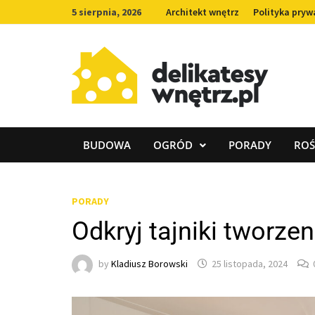
Skip
5 sierpnia, 2026
Architekt wnętrz
Polityka pryw
to
content
BUDOWA
OGRÓD
PORADY
ROŚ
PORADY
Odkryj tajniki tworze
by
Kladiusz Borowski
25 listopada, 2024