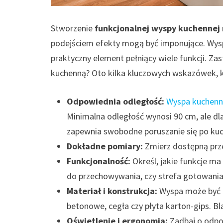
Stworzenie
funkcjonalnej wyspy kuchennej
podejściem efekty mogą być imponujące. Wysp
praktyczny element pełniący wiele funkcji. Za
kuchenną? Oto kilka kluczowych wskazówek, 
Odpowiednia odległość:
Wyspa kuchen
Minimalna odległość wynosi 90 cm, ale dl
zapewnia swobodne poruszanie się po kuc
Dokładne pomiary:
Zmierz dostępną prze
Funkcjonalność:
Określ, jakie funkcje m
do przechowywania, czy strefa gotowania
Materiał i konstrukcja:
Wyspa może być z
betonowe, cegła czy płyta karton-gips. B
Oświetlenie i ergonomia:
Zadbaj o odpow