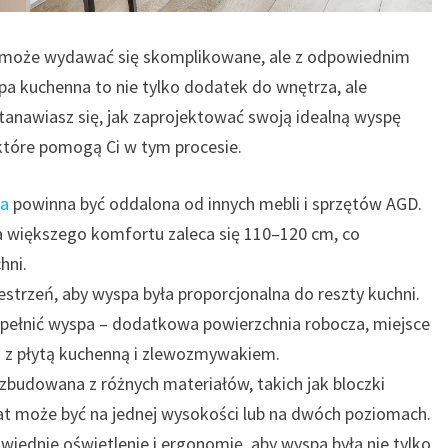
może wydawać się skomplikowane, ale z odpowiednim
a kuchenna to nie tylko dodatek do wnętrza, ale
stanawiasz się, jak zaprojektować swoją idealną wyspę
które pomogą Ci w tym procesie.
na
powinna być oddalona od innych mebli i sprzętów AGD.
a większego komfortu zaleca się 110–120 cm, co
hni.
strzeń, aby wyspa była proporcjonalna do reszty kuchni.
a pełnić wyspa – dodatkowa powierzchnia robocza, miejsce
 z płytą kuchenną i zlewozmywakiem.
budowana z różnych materiałów, takich jak bloczki
lat może być na jednej wysokości lub na dwóch poziomach.
iednie oświetlenie i ergonomię, aby wyspa była nie tylko