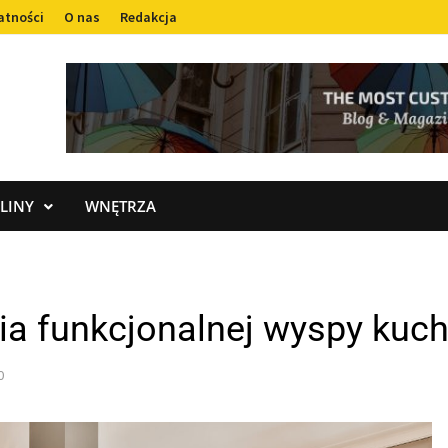
atności
O nas
Redakcja
LINY
WNĘTRZA
nia funkcjonalnej wyspy kuc
0