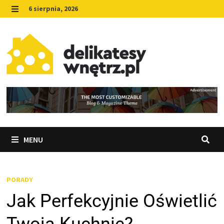
Skip
6 sierpnia, 2026
to
MENU
content
MENU
PORADY
Jak Perfekcyjnie Oświetlić