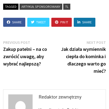
TAGGED
ARTYKUŁ SPONSOROWANY
TL
SHARE
TWEET
PIN IT
SHARE
Nawigacja
Previous
N
PREVIOUS POST
NEXT POST
post:
p
Zakup patelni – na co
Jak działa wymiennik
wpisu
zwrócić uwagę, aby
ciepła do kominka i
wybrać najlepszą?
dlaczego warto go
mieć?
Redaktor zewnętrzny