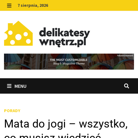
Skip
7 sierpnia, 2026
to
MENU
content
MENU
PORADY
Mata do jogi – wszystko,