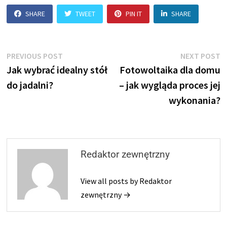
SHARE
TWEET
PIN IT
SHARE
Nawigacja
Previous
N
PREVIOUS POST
NEXT POST
post:
p
Jak wybrać idealny stół
Fotowoltaika dla domu
wpisu
do jadalni?
– jak wygląda proces jej
wykonania?
Redaktor zewnętrzny
View all posts by Redaktor
zewnętrzny →