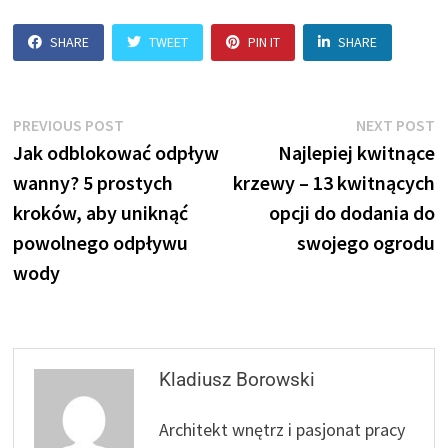
SHARE
TWEET
PIN IT
SHARE
Nawigacja
Previous
N
PREVIOUS POST
NEXT POST
post:
p
Jak odblokować odpływ
Najlepiej kwitnące
wpisu
wanny? 5 prostych
krzewy – 13 kwitnących
kroków, aby uniknąć
opcji do dodania do
powolnego odpływu
swojego ogrodu
wody
Kladiusz Borowski
Architekt wnętrz i pasjonat pracy