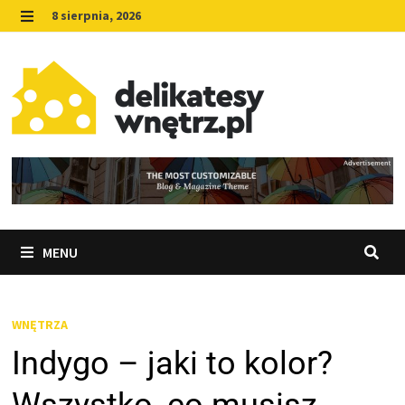
Skip
8 sierpnia, 2026
to
MENU
content
MENU
WNĘTRZA
Indygo – jaki to kolor?