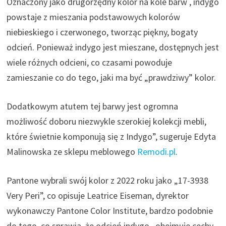
Oznaczony jako drugorzędny kolor na kole barw , indygo
powstaje z mieszania podstawowych kolorów
niebieskiego i czerwonego, tworząc piękny, bogaty
odcień. Ponieważ indygo jest mieszane, dostępnych jest
wiele różnych odcieni, co czasami powoduje
zamieszanie co do tego, jaki ma być „prawdziwy” kolor.
Dodatkowym atutem tej barwy jest ogromna
możliwość doboru niezwykle szerokiej kolekcji mebli,
które świetnie komponują się z Indygo”, sugeruje Edyta
Malinowska ze sklepu meblowego
Remodi.pl
.
Pantone wybrali swój kolor z 2022 roku jako „17-3938
Very Peri”, co opisuje Leatrice Eiseman, dyrektor
wykonawczy Pantone Color Institute, bardzo podobnie
do tego, co sprawia, że ​​odcień indygo „obejmuje cechy