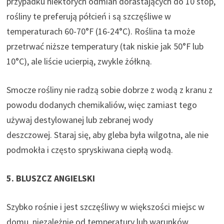
przypadku niektórych odmian dorastających do 10 stóp,
rośliny te preferują półcień i są szczęśliwe w
temperaturach 60-70°F (16-24°C). Roślina ta może
przetrwać niższe temperatury (tak niskie jak 50°F lub
10°C), ale liście ucierpią, zwykle żółkną.
Smocze rośliny nie radzą sobie dobrze z wodą z kranu z
powodu dodanych chemikaliów, więc zamiast tego
używaj destylowanej lub zebranej wody
deszczowej. Staraj się, aby gleba była wilgotna, ale nie
podmokła i często spryskiwana ciepłą wodą.
5. BLUSZCZ ANGIELSKI
Szybko rośnie i jest szczęśliwy w większości miejsc w
domu, niezależnie od temperatury lub warunków