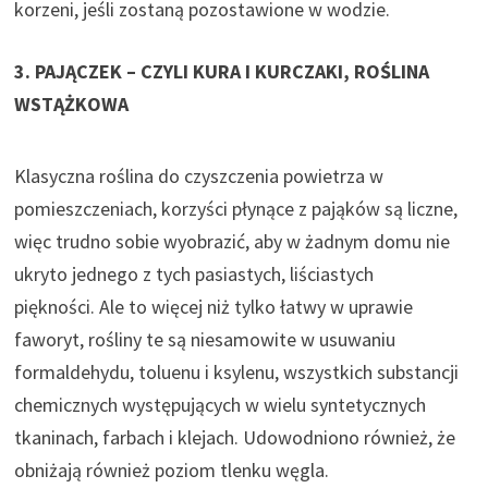
korzeni, jeśli zostaną pozostawione w wodzie.
j
k
3. PAJĄCZEK – CZYLI KURA I KURCZAKI, ROŚLINA
a
WSTĄŻKOWA
r
c
i
Klasyczna roślina do czyszczenia powietrza w
e
pomieszczeniach, korzyści płynące z pająków są liczne,
)
więc trudno sobie wyobrazić, aby w żadnym domu nie
ukryto jednego z tych pasiastych, liściastych
piękności. Ale to więcej niż tylko łatwy w uprawie
faworyt, rośliny te są niesamowite w usuwaniu
formaldehydu, toluenu i ksylenu, wszystkich substancji
chemicznych występujących w wielu syntetycznych
tkaninach, farbach i klejach. Udowodniono również, że
obniżają również poziom tlenku węgla.