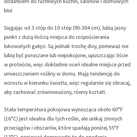
dodatkiem do ruchliwych kuchni, salonów i domowych
biur.
Sięgając od 3 stóp do 10 stóp (90-304 cm), lubią jasny
punkt z dużą ilością miejsca do rozpościerania
łukowatych gałęzi. Są jednak trochę divy, ponieważ nie
lubią być poruszane lub niepokojone, upuszczając liście
w proteście, więc dokładnie oceń idealne miejsce przed
umieszczeniem rośliny w domu. Mają tendencję do
wzrostu w kierunku światła, więc regularnie się obracaj,
aby zachować zrównoważony, równy kształt.
Stała temperatura pokojowa wynosząca około 60°F
(16°C) jest idealna dla tych roślin, ale unikaj zimnych
przeciągów i obszarów, które spadają poniżej 55°F
(13°C), ponieważ doprowadzi to do opadania