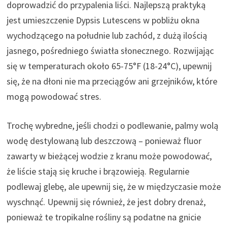
o
doprowadzić do przypalenia liści. Najlepszą praktyką
t
jest umieszczenie Dypsis Lutescens w pobliżu okna
w
wychodzącego na południe lub zachód, z dużą ilością
i
jasnego, pośredniego światła słonecznego. Rozwijając
e
się w temperaturach około 65-75°F (18-24°C), upewnij
r
się, że na dłoni nie ma przeciągów ani grzejników, które
a
mogą powodować stres.
s
Trochę wybredne, jeśli chodzi o podlewanie, palmy wolą
i
wodę destylowaną lub deszczową – ponieważ fluor
ę
zawarty w bieżącej wodzie z kranu może powodować,
w
że liście stają się kruche i brązowieją. Regularnie
n
podlewaj glebę, ale upewnij się, że w międzyczasie może
o
wyschnąć. Upewnij się również, że jest dobry drenaż,
w
ponieważ te tropikalne rośliny są podatne na gnicie
e