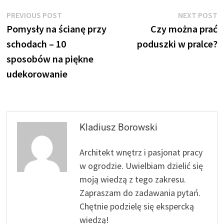
Nawigacja
Previous
N
PREVIOUS POST
NEXT POST
post:
p
Pomysły na ścianę przy
Czy można prać
wpisu
schodach – 10
poduszki w pralce?
sposobów na piękne
udekorowanie
Kladiusz Borowski
Architekt wnętrz i pasjonat pracy
w ogrodzie. Uwielbiam dzielić się
moją wiedzą z tego zakresu.
Zapraszam do zadawania pytań.
Chętnie podzielę się ekspercką
wiedzą!