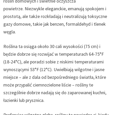
roślin domowych i świetnie oczyszcza
powietrze. Niezwykle eleganckie, emanują spokojem i
prostotą, ale także rozkładają i neutralizują toksyczne
gazy domowe, takie jak benzen, formaldehyd i tlenek
węgla.
Roślina ta osiąga około 30 cali wysokości (75 cm) i
będzie dobrze się rozwijać w temperaturach 64-75°F
(18-24°C), ale poradzi sobie z niskimi temperaturami
wynoszącymi 53°F (12°C). Uwielbiają wilgotne i jasne
miejsce – ale z dala od bezpośredniego światła, które
może przypalić ciemnozielone liście – rośliny te
szczególnie dobrze nadają się do zaparowanej kuchni,
łazienki lub prysznica.
Preferując wilgotną glebę, rośliny te powiedzą ci, kiedy